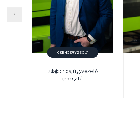
CSENGERY ZSOLT
tulajdonos, ügyvezető
igazgató