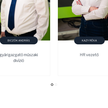
BICZÓK ANDRÁS
KAZY RÉKA
gyárigazgató műszaki
HR vezető
divízió