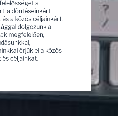
 felelősséget a
, a döntéseinkért,
és a közös céljainkért.
sággal dolgozunk a
ak megfelelően,
udásunkkal,
nkkal érjük el a közös
 és céljainkat.