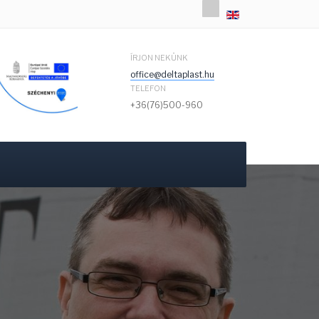
Válasszon nyelvet
ÍRJON NEKÜNK
office@deltaplast.hu
TELEFON
+36(76)500-960