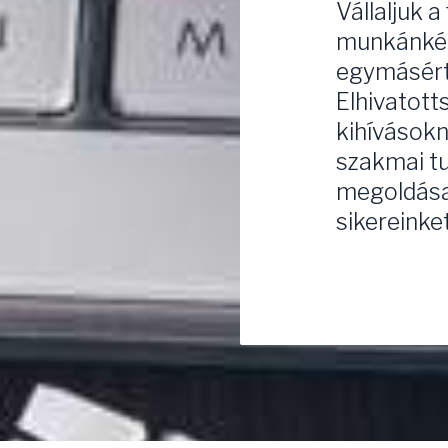
Vállaljuk a
munkánkért
egymásért 
Elhivatott
kihívásokn
szakmai t
megoldásai
sikereinket