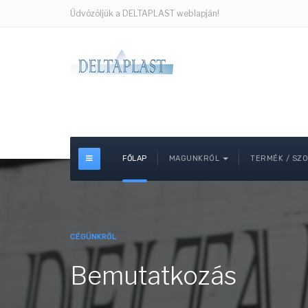
Üdvözöljük a DELTAPLAST weblapján!
FŐLAP
MAGUNKRÓL
TERMÉK / SZO
CÉGÜNKRŐL
Bemutatkozás