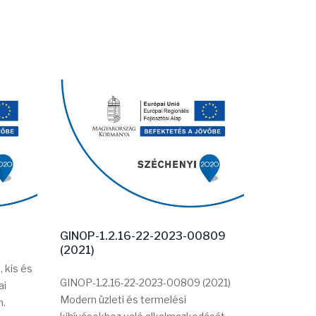
GINOP-1.2.16-22-2023-00809
GINOP-5.
(2021)
 kis és
GINOP-5.3
GINOP-1.2.16-22-2023-00809 (2021)
ai
Munkahel
Modern üzleti és termelési
m.
Bővebben