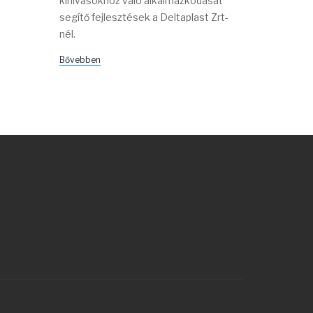
kihívásokhoz való alkalmazkodását
segítő fejlesztések a Deltaplast Zrt-
nél.
Bővebben