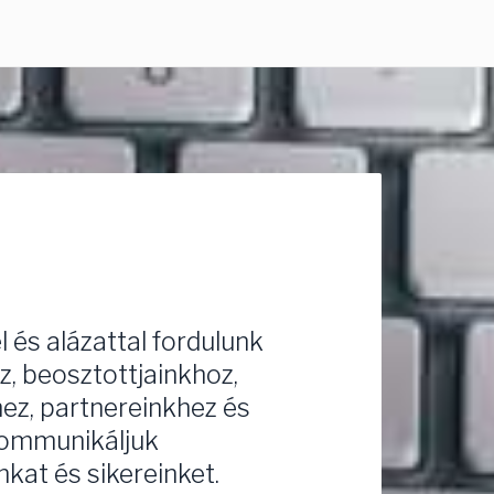
l és alázattal fordulunk
, beosztottjainkhoz,
ez, partnereinkhez és
kommunikáljuk
kat és sikereinket.