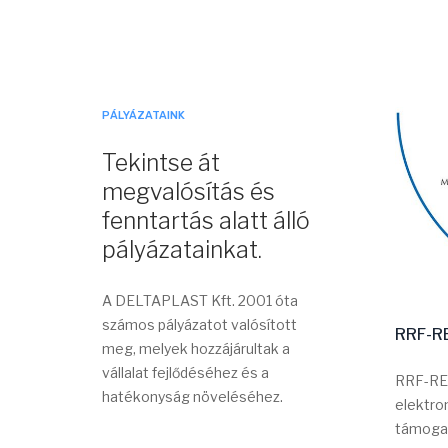
PÁLYÁZATAINK
Tekintse át
megvalósítás és
fenntartás alatt álló
pályázatainkat.
A DELTAPLAST Kft. 2001 óta
számos pályázatot valósított
RRF-RE
meg, melyek hozzájárultak a
vállalat fejlődéséhez és a
RRF-REP
hatékonyság növeléséhez.
elektro
támogat