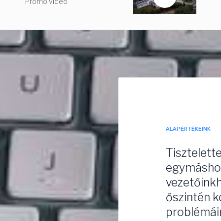
Promo video
ALAPÉRTÉKEINK
Tisztelette
egymáshoz
vezetőinkh
őszintén 
problémáin