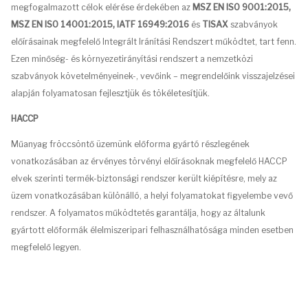
megfogalmazott célok elérése érdekében az
MSZ EN ISO 9001:2015,
MSZ EN ISO 14001:2015, IATF 16949:2016
és
TISAX
szabványok
előírásainak megfelelő Integrált Iránítási Rendszert működtet, tart fenn.
Ezen minőség- és környezetirányítási rendszert a nemzetközi
szabványok követelményeinek-, vevőink – megrendelőink visszajelzései
alapján folyamatosan fejlesztjük és tökéletesítjük.
HACCP
Műanyag fröccsöntő üzemünk előforma gyártó részlegének
vonatkozásában az érvényes törvényi előírásoknak megfelelő HACCP
elvek szerinti termék-biztonsági rendszer került kiépítésre, mely az
üzem vonatkozásában különálló, a helyi folyamatokat figyelembe vevő
rendszer. A folyamatos működtetés garantálja, hogy az általunk
gyártott előformák élelmiszeripari felhasználhatósága minden esetben
megfelelő legyen.