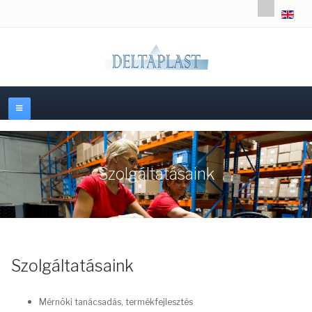
Válasszon
Szolgáltatásaink
Szolgáltatásaink
Mérnöki tanácsadás, termékfejlesztés