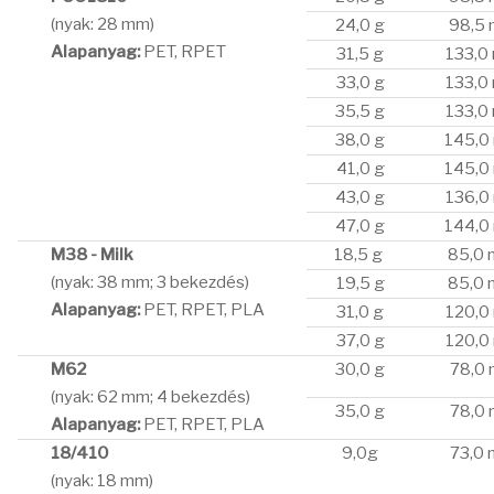
(nyak: 28 mm)
24,0 g
98,5
Alapanyag:
PET, RPET
31,5 g
133,0
33,0 g
133,0
35,5 g
133,0
38,0 g
145,0
41,0 g
145,0
43,0 g
136,0
47,0 g
144,0
M38 - Milk
18,5 g
85,0
(nyak: 38 mm; 3 bekezdés)
19,5 g
85,0
Alapanyag:
PET, RPET, PLA
31,0 g
120,0
37,0 g
120,0
M62
30,0 g
78,0
(nyak: 62 mm; 4 bekezdés)
35,0 g
78,0
Alapanyag:
PET, RPET, PLA
18/410
9,0g
73,0
(nyak: 18 mm)