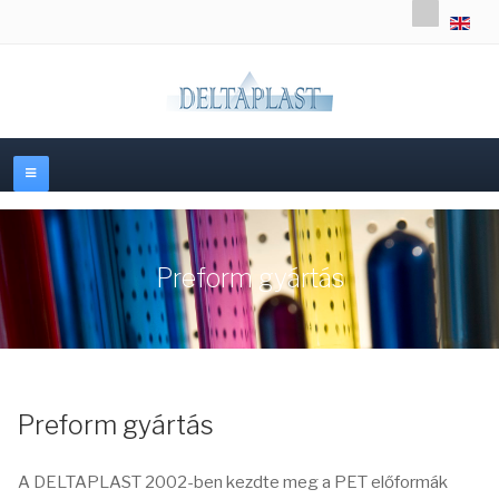
Válasszon
Preform gyártás
Preform gyártás
A DELTAPLAST 2002-ben kezdte meg a PET előformák