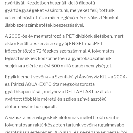
gyártását. Kezdetben használt, de jó állapotú
gyártóegységeket vásároltunk, melyeket felújítottunk,
valamint bővítettük a már meglévő méretválasztékunkat
újabb szerszámbetétek beszerzésével.
A 2005-ös év meghatározó a PET divíziónk életében, mert
ekkor került beszerzésre egy új ENGEL macPET
fröccsöntőgép 72 fészkes szerszámmal. A folyamatos
fejlesztéseknek köszönhetően a gyártókapacitásunk
napjainkra elérte az évi 500 millió darab mennyiséget.
Egyik kiemelt vevőnk - a Szentkirályi Ásványvíz Kft. - a 2004-
es Párizsi AQUA-EXPO óta megsokszorozta
gyártókapacitását, melyhez a DELTAPLAST az általa
gyártott többféle méretű és széles színválasztékú
előformáival is hozzájárult.
A víztiszta és a világoskék előformák mellett több színt is
folyamatosan raktárkészleten tartunk vevőink rugalmasabb
kiszolgálása érdekében. A jó alap- és segédanyag beszállítói