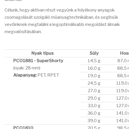
Célunk, hogy aktívan részt vegyünk a folyékony anyagok
csomagolását szolgáló műanyagtechnikában, és segítsük
vevőinknek megtalálni a legoptimálisabb megoldást álmaik
megvalósításában.
Nyak típus
Súly
Hos
PCO1881 - SuperShorty
14,5 g
87,0
(nyak: 28 mm)
16,0 g
88,5
Alapanyag:
PET, RPET
19,0 g
88,5
24,5 g
119,0
27,0 g
119,0
29,0 g
127,0
33,0 g
127,0
36,0 g
141,0
39,0 g
141,0
PCO1810
20,5 g
98,5