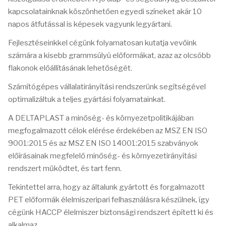
kapcsolatainknak köszönhetően egyedi színeket akár 10
napos átfutással is képesek vagyunk legyártani.
Fejlesztéseinkkel cégünk folyamatosan kutatja vevőink
számára a kisebb grammsúlyú előformákat, azaz az olcsóbb
flakonok előállításának lehetőségét.
Számítógépes vállalatirányítási rendszerünk segítségével
optimalizáltuk a teljes gyártási folyamatainkat.
A DELTAPLAST a minőség- és környezetpolitikájában
megfogalmazott célok elérése érdekében az MSZ EN ISO
9001:2015 és az MSZ EN ISO 14001:2015 szabványok
előírásainak megfelelő minőség- és környezetirányítási
rendszert működtet, és tart fenn.
Tekintettel arra, hogy az általunk gyártott és forgalmazott
PET előformák élelmiszeripari felhasználásra készülnek, így
cégünk HACCP élelmiszer biztonsági rendszert épített ki és
alkalmaz.