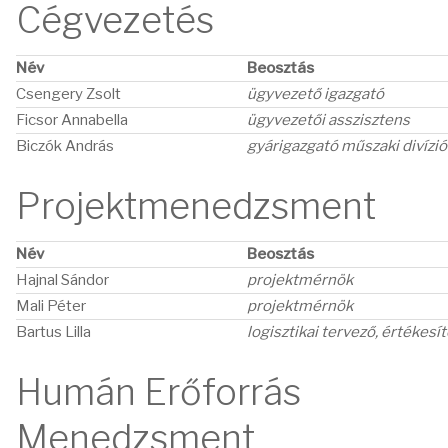
Cégvezetés
Név
Beosztás
Csengery Zsolt
ügyvezető igazgató
Ficsor Annabella
ügyvezetői asszisztens
Biczók András
gyárigazgató műszaki divízió
Projektmenedzsment
Név
Beosztás
Hajnal Sándor
projektmérnök
Mali Péter
projektmérnök
Bartus Lilla
logisztikai tervező, értékesí
Humán Erőforrás
Menedzsment