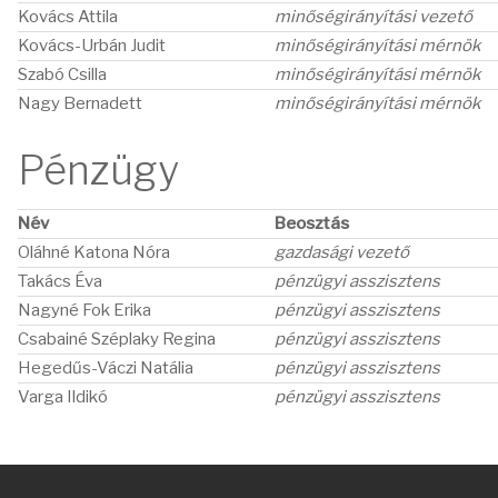
Kovács Attila
minőségirányítási vezető
Kovács-Urbán Judit
minőségirányítási mérnök
Szabó Csilla
minőségirányítási mérnök
Nagy Bernadett
minőségirányítási mérnök
Pénzügy
Név
Beosztás
Oláhné Katona Nóra
gazdasági vezető
Takács Éva
pénzügyi asszisztens
Nagyné Fok Erika
pénzügyi asszisztens
Csabainé Széplaky Regina
pénzügyi asszisztens
Hegedűs-Váczi Natália
pénzügyi asszisztens
Varga Ildikó
pénzügyi asszisztens