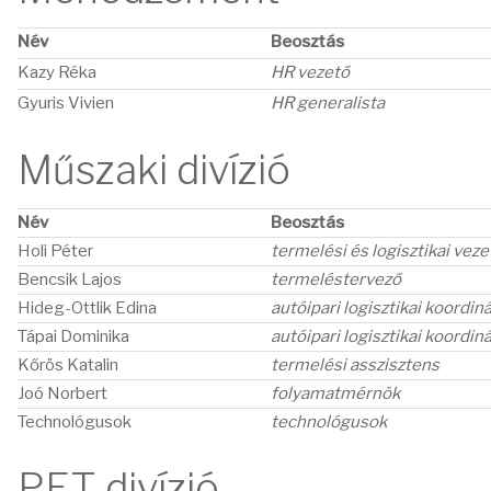
Név
Beosztás
Kazy Réka
HR vezető
Gyuris Vivien
HR generalista
Műszaki divízió
Név
Beosztás
Holi Péter
termelési és logisztikai veze
Bencsik Lajos
termeléstervező
Hideg-Ottlik Edina
autóipari logisztikai koordin
Tápai Dominika
autóipari logisztikai koordin
Kőrös Katalin
termelési asszisztens
Joó Norbert
folyamatmérnök
Technológusok
technológusok
PET divízió