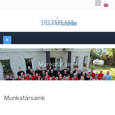
Válasszon
Munkatársaink
Munkatársaink