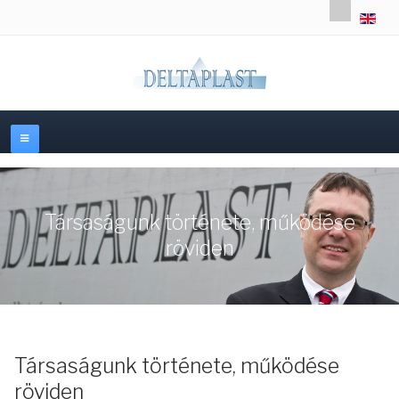
Válasszon
Társaságunk története, működése
röviden
Társaságunk története, működése
röviden