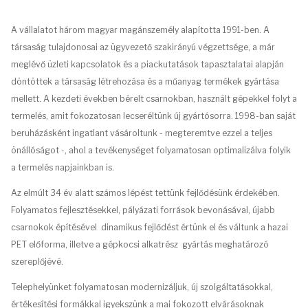
A vállalatot három magyar magánszemély alapította 1991-ben. A
társaság tulajdonosai az ügyvezető szakirányú végzettsége, a már
meglévő üzleti kapcsolatok és a piackutatások tapasztalatai alapján
döntöttek a társaság létrehozása és a műanyag termékek gyártása
mellett. A kezdeti években bérelt csarnokban, használt gépekkel folyt a
termelés, amit fokozatosan lecseréltünk új gyártósorra. 1998-ban saját
beruházásként ingatlant vásároltunk - megteremtve ezzel a teljes
önállóságot -, ahol a tevékenységet folyamatosan optimalizálva folyik
a termelés napjainkban is.
Az elmúlt 34 év alatt számos lépést tettünk fejlődésünk érdekében.
Folyamatos fejlesztésekkel, pályázati források bevonásával, újabb
csarnokok építésével dinamikus fejlődést értünk el és váltunk a hazai
PET előforma, illetve a gépkocsi alkatrész gyártás meghatározó
szereplőjévé.
Telephelyünket folyamatosan modernizáljuk, új szolgáltatásokkal,
értékesítési formákkal igyekszünk a mai fokozott elvárásoknak