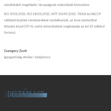
mindinkább megfelelni, társaságunk működését biztosítani.
ISO 9001:2015; ISO 14001:2015; IATF 16949:2016; TISAX és HACCP
vállalatirányítási rendszerekkel rendelkezünk, az éves statisztikai
létszám közel 170 fő, nettó árbevételünk meghaladja az évi 10 milliárd
forintot.
Csengery Zsolt
Igazgatóság elnöke / tulajdonos